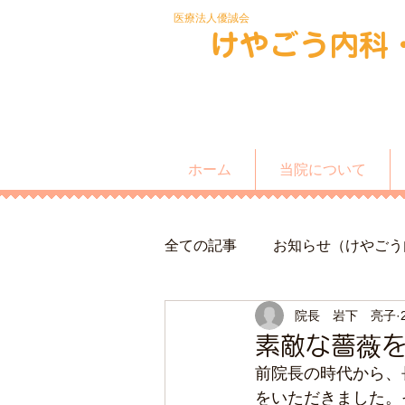
​医療法人優誠会
​けやごう内科
ホーム
当院について
全ての記事
お知らせ（けやごう
院長 岩下 亮子
素敵な薔薇
前院長の時代から、
をいただきました。そ