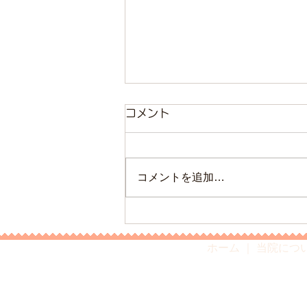
診療時間変更のお知らせ（令
コメント
和2年11月1日より）
誠に勝手ながら令和2年11月1日
コメントを追加…
より、下記の通り診療時間を変更
させていただきます。 変更前：
火曜日午後診察 → 変更後：火
曜日午後休診 日曜・祝日は休診
ホーム
｜
当院につ
です。 皆様にはご迷惑をおかけ
しますが、ご理解のほどよろしく
お願い致します。 けやごう内
科・胃腸内科クリニック