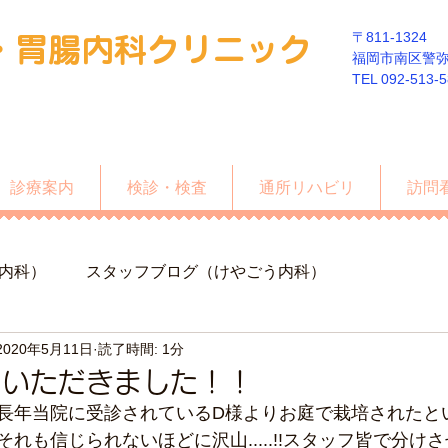
〒811-1324
・胃
腸内科クリニック
福岡市南区警弥郷
​TEL 092-513-
診療案内
検診・検査
通所リハビリ
訪問
内科）
スタッフブログ（けやごう内科）
2020年5月11日
読了時間: 1分
をいただきました！！
長年当院に受診されているD様よりお庭で栽培されたと
れも信じられないほどに沢山.....!!スタッフ皆で分け