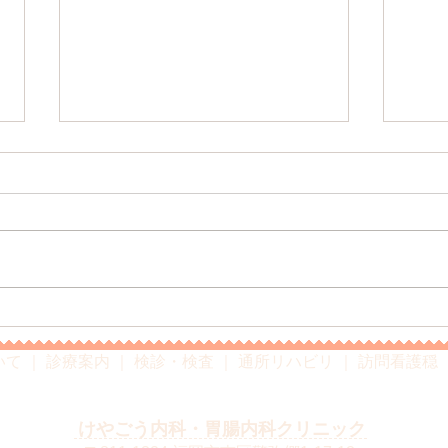
除菌治療はどれも同じ？
～あ
検診
いて
｜
診療案内
｜
検診・検査
｜
通所リハビリ
｜
訪問看護穏
医療法人優誠会
けやごう内科・胃腸内科クリニック