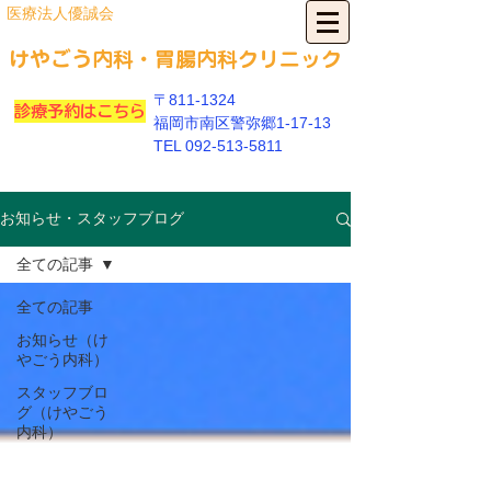
​医療法人優誠会
​けやごう内科・胃
腸内科クリニック
〒811-1324
診療予約はこちら
福岡市南区警弥郷1-17-13
​TEL
092-513-5811
お知らせ・スタッフブログ
全ての記事
全ての記事
お知らせ（け
やごう内科）
スタッフブロ
グ（けやごう
内科）