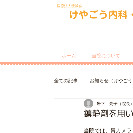
​医療法人優誠会
​けやごう内科
ホーム
当院について
全ての記事
お知らせ（けやごう
岩下 亮子（院長
鎮静剤を用
当院では、胃カメラ