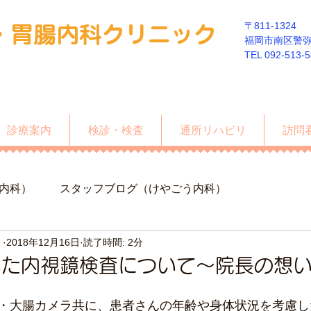
〒811-1324
・胃
腸内科クリニック
福岡市南区警弥郷
​TEL 092-513-
診療案内
検診・検査
通所リハビリ
訪問
内科）
スタッフブログ（けやごう内科）
）
2018年12月16日
読了時間: 2分
いた内視鏡検査について～院長の想
・大腸カメラ共に、患者さんの年齢や身体状況を考慮し