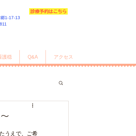
診療予約はこちら
1-17-13
5811
看護穏
Q&A
アクセス
い～
たうえで、ご希