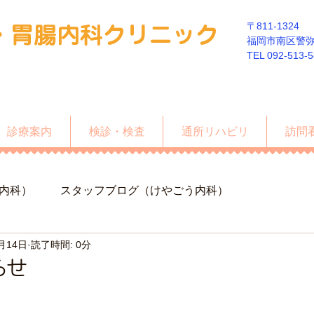
〒811-1324
・胃
腸内科クリニック
福岡市南区警弥郷
​TEL 092-513-
診療案内
検診・検査
通所リハビリ
訪問
内科）
スタッフブログ（けやごう内科）
0月14日
読了時間: 0分
らせ