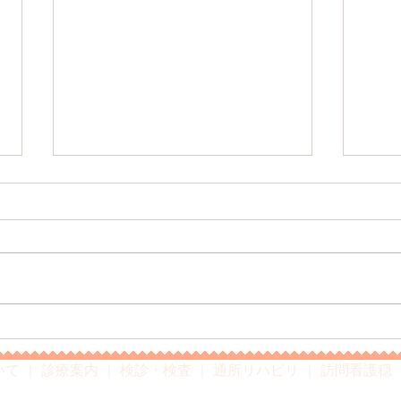
～7
～お盆期間休診のお知らせ～
いて
｜
診療案内
｜
検診・検査
｜
通所リハビリ
｜
訪問看護穏