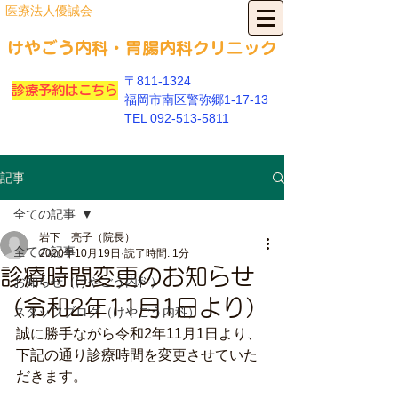
​医療法人優誠会
​けやごう内科・胃
腸内科クリニック
〒811-1324
診療予約はこちら
福岡市南区警弥郷1-17-13
​TEL
092-513-5811
記事
全ての記事
岩下 亮子（院長）
全ての記事
2020年10月19日
読了時間: 1分
診療時間変更のお知らせ
お知らせ（けやごう内科）
（令和2年11月1日より）
スタッフブログ（けやごう内科）
誠に勝手ながら
令和2年11月1日
より、
下記の通り診療時間を変更させていた
だきます。