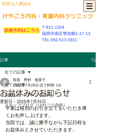
​医療法人優誠会
​けやごう内科・胃
腸内科クリニック
〒811-1324
診療予約はこちら
福岡市南区警弥郷1-17-13
​TEL
092-513-5811
記事
全ての記事
院長 野村 亜貴子
全ての記事
2025年7月29日
読了時間: 1分
お盆休みのお知らせ
お知らせ（けやごう内科）
更新日：
2025年7月31日
スタッフブログ（けやごう内科）
平素は格別のお引き立てをいただき厚
くお礼申し上げます。
当院では、誠に勝手ながら下記日程を
お盆休みとさせていただきます。